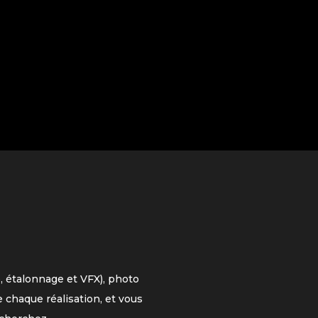
, étalonnage et VFX), photo
 chaque réalisation, et vous