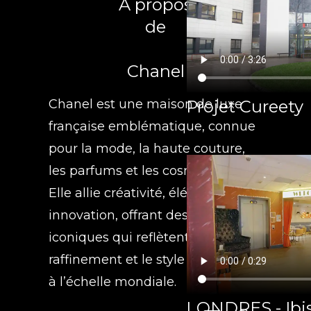
A propos
de
Chanel
Projet Cureety
Chanel est une maison de luxe
française emblématique, connue
pour la mode, la haute couture,
les parfums et les cosmétiques.
Elle allie créativité, élégance et
innovation, offrant des produits
iconiques qui reflètent le
raffinement et le style intemporel
à l’échelle mondiale.
LONDRES - Ibis