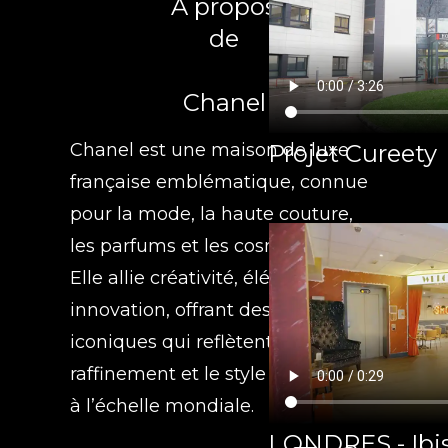
A propos
de
Chanel
Projet Cureety
Chanel est une maison de luxe
française emblématique, connue
pour la mode, la haute couture,
les parfums et les cosmétiques.
Elle allie créativité, élégance et
innovation, offrant des produits
iconiques qui reflètent le
raffinement et le style intemporel
à l’échelle mondiale.
LONDRES - Ibis