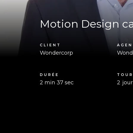
Motion Design ca
CLIENT
AGEN
Wondercorp
Wond
DURÉE
TOU
2 min 37 sec
2
jou