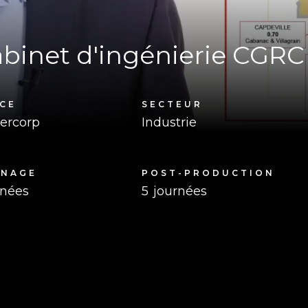
binet d'ingénierie CGRC
CE
SECTEUR
ercorp
Industrie
RNAGE
POST-PRODUCTION
rnées
5
journées