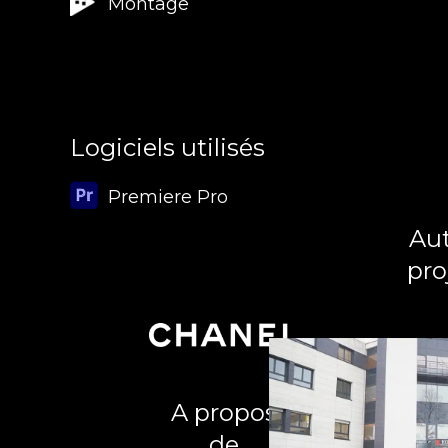
Montage
Logiciels utilisés
Premiere Pro
Aut
pro
A propos
de