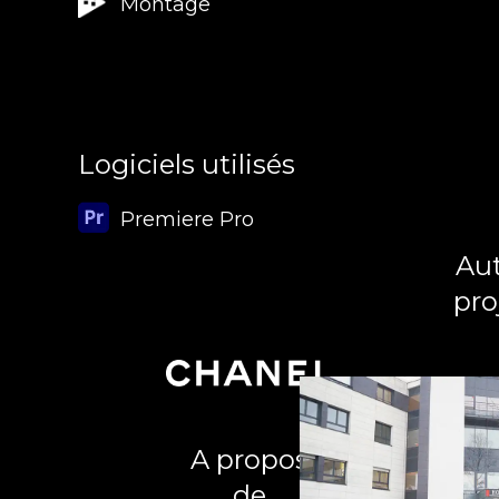
Montage
Logiciels utilisés
Premiere Pro
Aut
pro
A propos
de