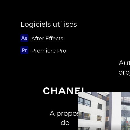
Logiciels utilisés
After Effects
Premiere Pro
Aut
pro
A propos
de