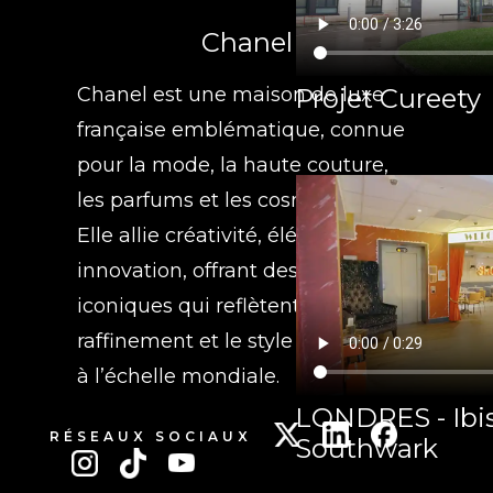
Chanel
Projet Cureety
Chanel est une maison de luxe
française emblématique, connue
pour la mode, la haute couture,
les parfums et les cosmétiques.
Elle allie créativité, élégance et
innovation, offrant des produits
iconiques qui reflètent le
raffinement et le style intemporel
à l’échelle mondiale.
LONDRES - Ibis
RÉSEAUX SOCIAUX
Southwark