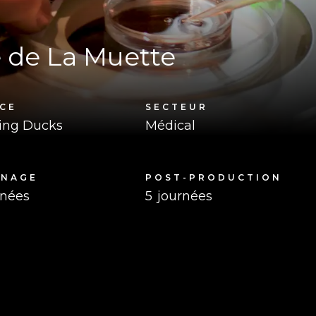
e de La Muette
CE
SECTEUR
ing Ducks
Médical
RNAGE
POST-PRODUCTION
rnées
5
journées