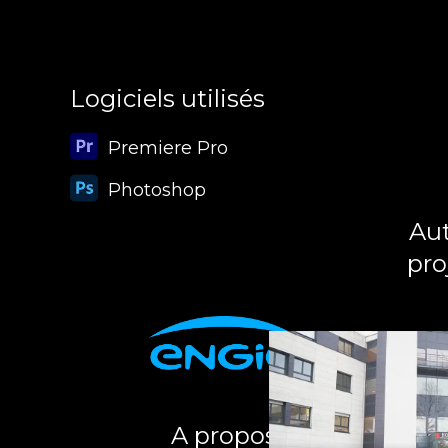
Logiciels utilisés
Premiere Pro
Photoshop
Aut
pro
A propos