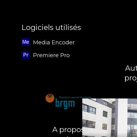
Logiciels utilisés
Media Encoder
Premiere Pro
Aut
pro
A propos