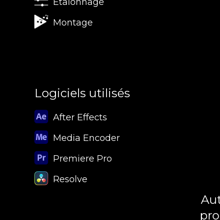
Étalonnage
Montage
Logiciels utilisés
After Effects
Media Encoder
Premiere Pro
Resolve
Aut
pro