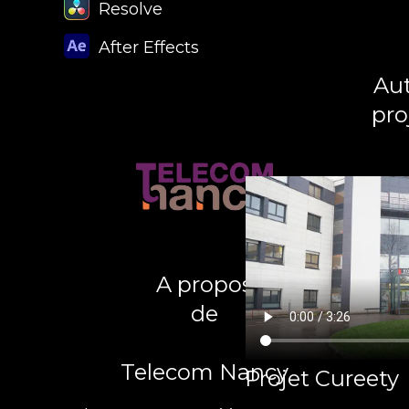
Resolve
After Effects
Aut
pro
A propos
de
Telecom Nancy
Projet Cureety