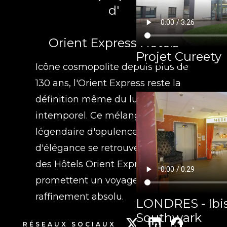
d'
Orient Express Hôtels
Projet Cureety
Icône cosmopolite depuis plus de
130 ans, l'Orient Express reste la
définition même du luxe
intemporel. Ce mélange
légendaire d'opulence et
d'élégance se retrouve au cœur
des Hôtels Orient Express qui
promettent un voyage d'un
raffinement absolu.
LONDRES - Ibis
Southwark
RÉSEAUX SOCIAUX