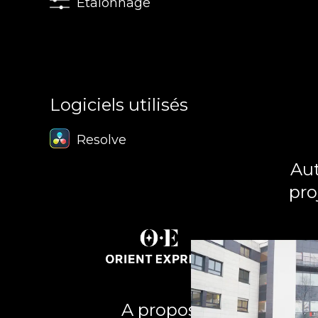
Étalonnage
Logiciels utilisés
Resolve
Aut
pro
A propos