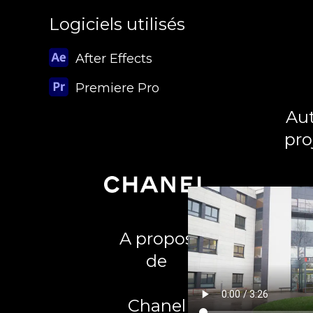
Logiciels utilisés
After Effects
Premiere Pro
Aut
pro
A propos
de
Chanel