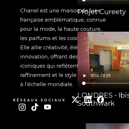
Projet Cureety
Chanel est une maison de luxe
française emblématique, connue
pour la mode, la haute couture,
les parfums et les cosmétiques.
Elle allie créativité, élégance et
innovation, offrant des produits
iconiques qui reflètent le
raffinement et le style intemporel
à l’échelle mondiale.
LONDRES - Ibis
RÉSEAUX SOCIAUX
Southwark