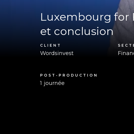
Luxembourg for F
et conclusion
CLIENT
SECT
Wordsinvest
Finan
POST-PRODUCTION
1
journée