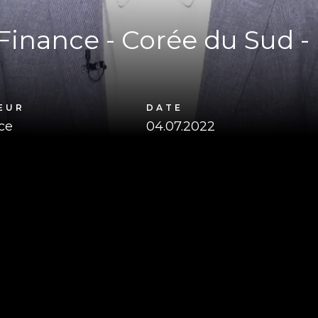
inance - Corée du Sud - 
EUR
DATE
ce
04.07.2022