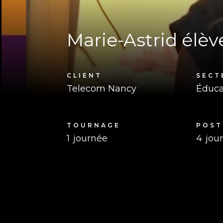
Marie-Astrid élèv
CLIENT
SECT
Telecom Nancy
Éduca
TOURNAGE
POST
1
journée
4
jou