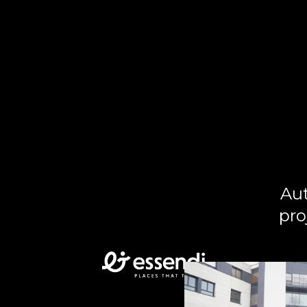
Aut
pro