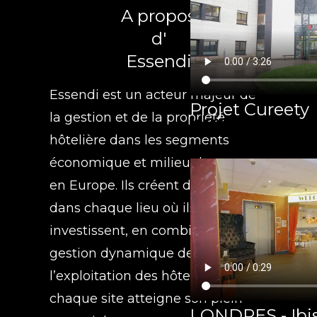
A propos
d'
Essendi
Essendi est un acteur majeur de
Projet Cureety
la gestion et de la propriété
hôtelière dans les segments
économique et milieu de gamme
en Europe. Ils créent de la valeur
dans chaque lieu où ils
investissent, en combinant une
gestion dynamique des actifs et
l’exploitation des hôtels pour que
chaque site atteigne son plein
LONDRES - Ibis