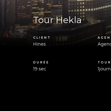
Tour Hekla
CLIENT
AGEN
Hines
Agenc
DURÉE
TOU
19 sec
1
jour