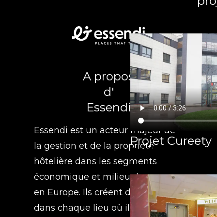
pro
A propos
d'
Essendi
Essendi est un acteur majeur de
Projet Cureety
la gestion et de la propriété
hôtelière dans les segments
économique et milieu de gamme
en Europe. Ils créent de la valeur
dans chaque lieu où ils