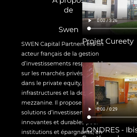
A propos
de
Swen
Projet Cureety
SWEN Capital Partners est un
acteur français de la gestion
d’investissements responsables
sur les marchés privés, spécialisé
dans le private equity, les
infrastructures et la dette
mezzanine. Il propose des
solutions d’investissement
innovantes et durables pour
LONDRES - Ibis
institutions et épargnants, en