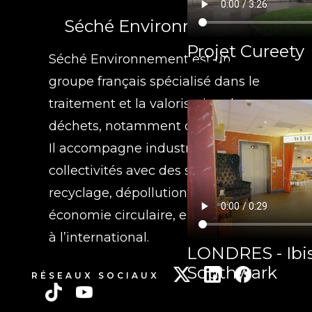
Séché Environnement
Projet Cureety
Séché Environnement est un
groupe français spécialisé dans le
traitement et la valorisation des
déchets, notamment dangereux.
Il accompagne industriels et
collectivités avec des solutions de
recyclage, dépollution et
économie circulaire, en France et
à l’international.
LONDRES - Ibis
Southwark
RÉSEAUX SOCIAUX