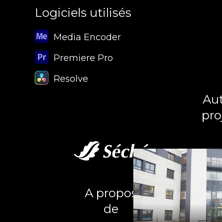
Logiciels utilisés
Media Encoder
Premiere Pro
Resolve
Aut
pro
A propos
de