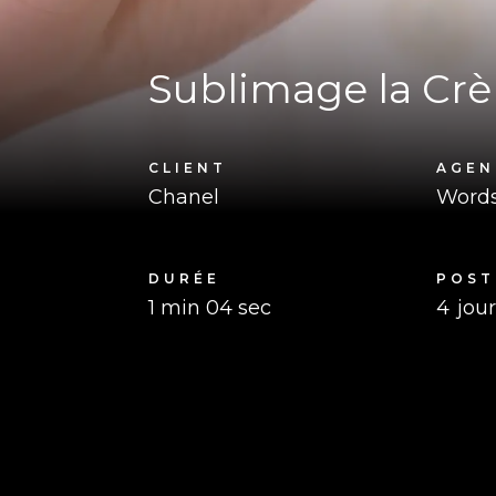
Sublimage la Cr
CLIENT
AGEN
Chanel
Words
DURÉE
POST
1 min 04 sec
4
jou