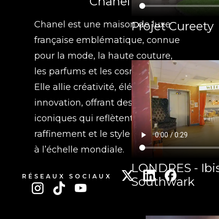
Chanel
Projet Cureety
Chanel est une maison de luxe
française emblématique, connue
pour la mode, la haute couture,
les parfums et les cosmétiques.
Elle allie créativité, élégance et
innovation, offrant des produits
iconiques qui reflètent le
raffinement et le style intemporel
à l’échelle mondiale.
LONDRES - Ibis
RÉSEAUX SOCIAUX
Southwark