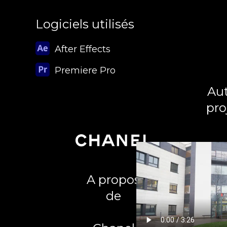
Logiciels utilisés
After Effects
Premiere Pro
Aut
pro
A propos
de